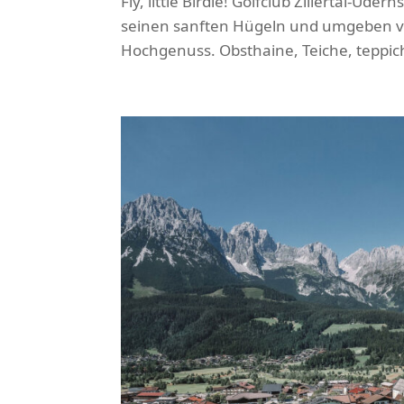
Fly, little Birdie! Golfclub Zillertal-Ude
seinen sanften Hügeln und umgeben von
Hochgenuss. Obsthaine, Teiche, teppicha