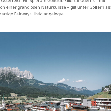
rns Österreich Ein Spiel am Golfclub Zillertal-Uderns – mit
 einer grandiosen Naturkulisse – gilt unter Golfern als
rtige Fairways, listig angelegte...