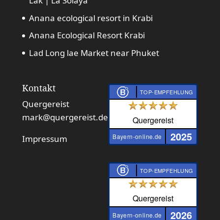
Lak | La Solaya
Anana ecological resort in Krabi
Anana Ecological Resort Krabi
Lad Long lae Market near Phuket
Kontakt
TOP-EMPFEHLUNG
Quergereist
mark@quergereist.de
Quergereist
2025
Bayern-online.de
Impressum
TOP-EMPFEHLUNG
Quergereist
2026
Bayern-online.de