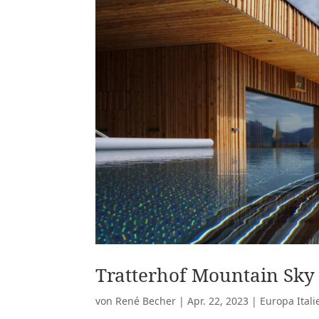
Tratterhof Mountain Sky 
von
René Becher
|
Apr. 22, 2023
|
Europa Itali