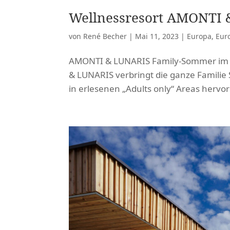
Wellnessresort AMONTI & 
von
René Becher
|
Mai 11, 2023
|
Europa
,
Euro
AMONTI & LUNARIS Family-Sommer im We
& LUNARIS verbringt die ganze Famili
in erlesenen „Adults only“ Areas hervo