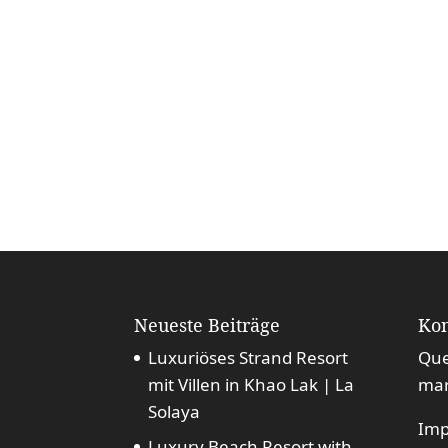
Neueste Beiträge
Kon
Luxuriöses Strand Resort
Que
mit Villen in Khao Lak | La
mar
Solaya
Im
Luxury Beach Resort with