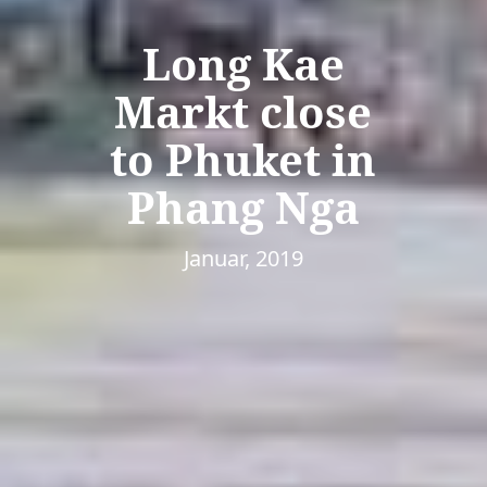
Long Kae
Markt close
to Phuket in
Phang Nga
Januar, 2019