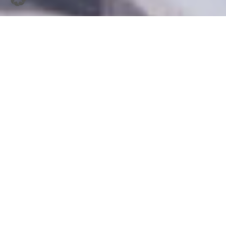
Tief verschneite
Nationalparktäler, die